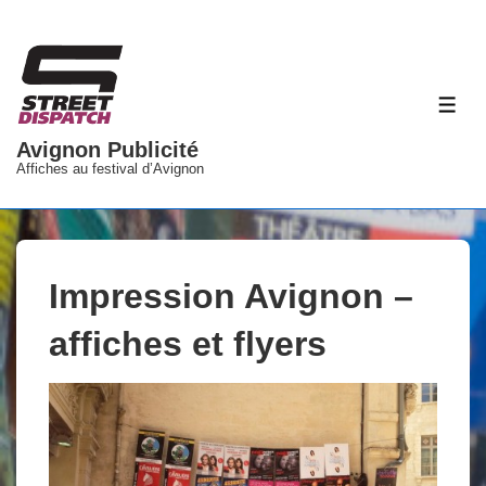
↓
passer
au
contenu
ME
principal
Avignon Publicité
Affiches au festival d’Avignon
Impression Avignon –
affiches et flyers